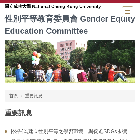
跳
National Cheng Kung University
國立成功大學
到
Gender Equity
性別平等教育委員會
主
要
Education Committee
內
容
區
首頁
重要訊息
重要訊息
[公告]為建立性別平等之學習環境，與促進SDGs永續