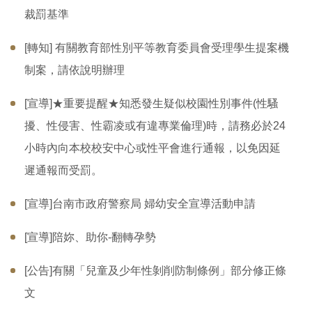
裁罰基準
[轉知] 有關教育部性別平等教育委員會受理學生提案機
制案，請依說明辦理
[宣導]★重要提醒★知悉發生疑似校園性別事件(性騷
擾、性侵害、性霸凌或有違專業倫理)時，請務必於24
小時內向本校校安中心或性平會進行通報，以免因延
遲通報而受罰。
[宣導]台南市政府警察局 婦幼安全宣導活動申請
[宣導]陪妳、助你-翻轉孕勢
[公告]有關「兒童及少年性剝削防制條例」部分修正條
文